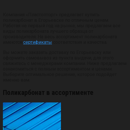
Компания «Пластопторг»‎ предлагает купить
поликарбонат в Егорьевске по отличным ценам.
Работая не первый год на рынке, мы предлагаем все
виды поликарбоната лучшего образца от
производителя. На весь ассортимент поликарбоната
имеются
сертификаты
соответствия и качества.
Вы можете заказать доставку по Егорьевску или
оформить самовывоз из пункта выдачи, для этого
свяжитесь с менеджерами компании. Ниже предлагаем
ознакомиться с полным ассортиментом и ценами.
Выберите оптимальное решение, которое подойдет
именно вам.
Поликарбонат в ассортименте