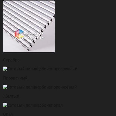
Серебро
Прозрачный
Желтый
Опал