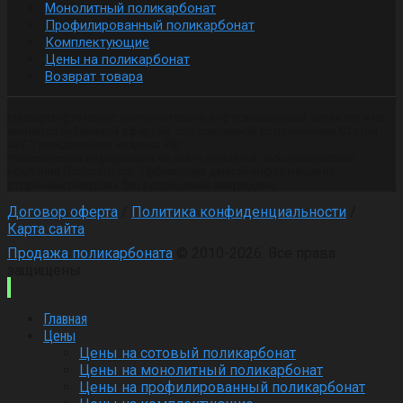
Монолитный поликарбонат
Профилированный поликарбонат
Комплектующие
Цены на поликарбонат
Возврат товара
plastoptorg.ru носит исключительно информационный характер и не
является публичной офертой, определяемой положениями Статьи
437 "Гражданского кодекса РФ".
Размещаемая информация на сайте является собственностью
компании Пластопторг. Публикация данной информации на
сторонних ресурсах без разрешения запрещена.
Договор оферта
/
Политика конфиденциальности
/
Карта сайта
Продажа поликарбоната
© 2010-2026. Все права
защищены.
Главная
Цены
Цены на сотовый поликарбонат
Цены на монолитный поликарбонат
Цены на профилированный поликарбонат