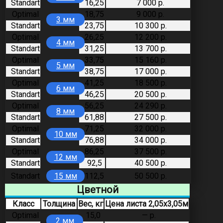
Standart
16,25
7 000 р.
Optimal
18,75
9 000 р.
3 мм
Standart
23,75
10 300 р.
Optimal
26,25
12 200 р.
4 мм
Standart
31,25
13 700 р.
Optimal
33,75
15 160 р.
5 мм
Standart
38,75
17 000 р.
Optimal
41,25
18 500 р.
6 мм
Standart
46,25
20 500 р.
Optimal
56,25
24 290 р.
8 мм
Standart
61,88
27 500 р.
Optimal
71,25
32 000 р.
10 мм
Standart
76,88
34 000 р.
Optimal
86,25
37 500 р.
12 мм
Standart
92,5
40 500 р.
Standart
15 мм
112,5
50 500 р.
Цветной
Класс
Толщина
Вес, кг
Цена листа 2,05х3,05м
Optimal
15,0
— р.
2 мм