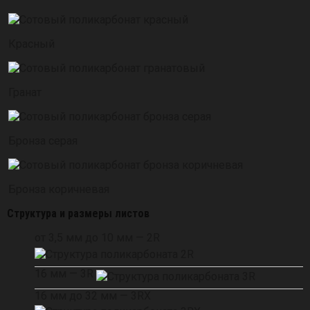
Красный
Гранат
Бронза серая
Бронза коричневая
Структура и размеры листов
от 3,5 мм до 10 мм — 2R
16 мм — 3R
16 мм до 32 мм — 3RX