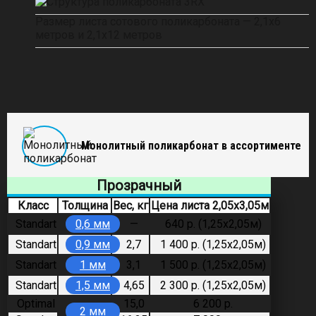
Размер листа сотового поликарбоната — 2,1х6
метров и 2,1х12 метров
Монолитный поликарбонат в ассортименте
Прозрачный
Класс
Толщина
Вес, кг
Цена листа 2,05х3,05м
Standart
0,6 мм
—
640 р. (1,25х2,05м)
Standart
0,9 мм
2,7
1 400 р. (1,25х2,05м)
Standart
1 мм
3,1
1 500 р. (1,25х2,05м)
Standart
1,5 мм
4,65
2 300 р. (1,25х2,05м)
Optimal
15,0
6 200 р.
2 мм