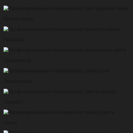
Бронза серая
Красный
Оранжевый
Прозрачный
Серебро
Синий