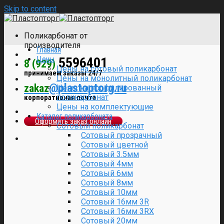
Skip to content
Поликарбонат от
производителя
Главная
Цены
5596401
8 (929)
Цены на сотовый поликарбонат
принимаем заказы 24/7
Цены на монолитный поликарбонат
@plastoptorg.ru
zakaz
Цены на профилированный
поликарбонат
корпоративная почта
Цены на комплектующие
Каталог поликарбоната
Оформить заказ онлайн
Сотовый поликарбонат
Сотовый прозрачный
Сотовый цветной
Сотовый 3.5мм
Сотовый 4мм
Сотовый 6мм
Сотовый 8мм
Сотовый 10мм
Сотовый 16мм 3R
Сотовый 16мм 3RX
Сотовый 20мм