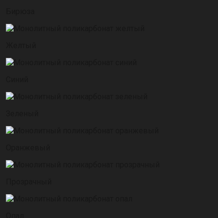
Бирюза
Желтый
Синий
Зеленый
Оранжевый
Прозрачный
Опал