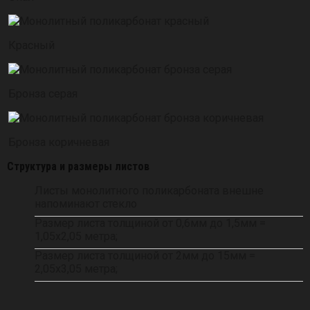
Красный
Бронза серая
Бронза коричневая
Структура и размеры листов
Листы монолитного поликарбоната внешне
напоминают стекло
Размер листа толщиной от 0,6мм до 1,5мм =
1,05х2,05 метра;
Размер листа толщиной от 2мм до 15мм =
2,05х3,05 метра;