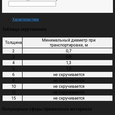
Характеристики
Таблица скручивания
Минимальный диаметр при
Толщина
транспортировке, м
2
0,7
3
0,9
4
1,3
5
1,3
6
не скручивается
8
не скручивается
10
не скручивается
12
не скручивается
15
не скручивается
Популярные сферы применения материала