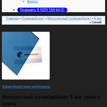
Видео
Позвонить 8 (929) 559-64-01
Главная
»
Поликарбонат
»
Монолитный поликарбонат
»
8 мм
»
Синий
Характеристики материала
Монолитный поликарбонат 8 мм синего
цвета