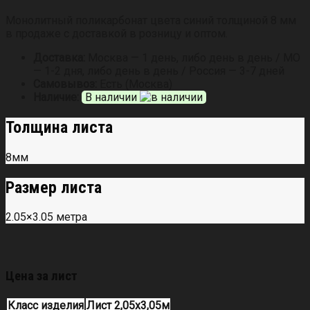
Монолитный поликарбонат цвета синий толщиной 8 мм
в продаже с доставкой в розницу и оптом.
Доставка:
Москва — 1 день, либо день в день / МО
— 1-2 дня, либо день в день / Россия — 3-7 дней
Самовывоз:
Есть (Москва)
Наличие:
В наличии
Толщина листа
8мм
Размер листа
2.05×3.05 метра
Цена за лист
Класс изделия
Лист 2,05х3,05м