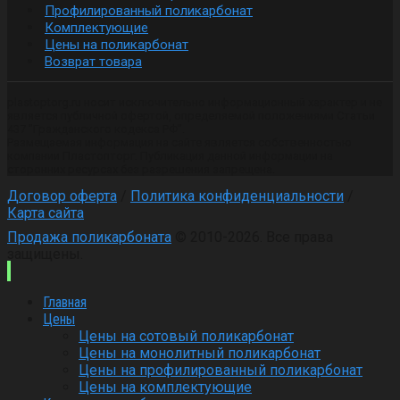
Профилированный поликарбонат
Комплектующие
Цены на поликарбонат
Возврат товара
plastoptorg.ru носит исключительно информационный характер и не
является публичной офертой, определяемой положениями Статьи
437 "Гражданского кодекса РФ".
Размещаемая информация на сайте является собственностью
компании Пластопторг. Публикация данной информации на
сторонних ресурсах без разрешения запрещена.
Договор оферта
/
Политика конфиденциальности
/
Карта сайта
Продажа поликарбоната
© 2010-2026. Все права
защищены.
Главная
Цены
Цены на сотовый поликарбонат
Цены на монолитный поликарбонат
Цены на профилированный поликарбонат
Цены на комплектующие