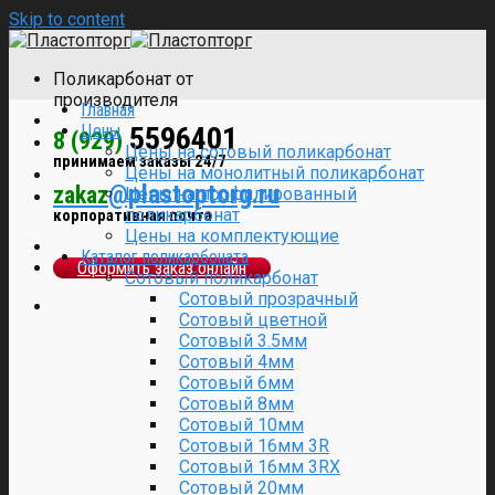
Skip to content
Поликарбонат от
производителя
Главная
Цены
5596401
8 (929)
Цены на сотовый поликарбонат
принимаем заказы 24/7
Цены на монолитный поликарбонат
@plastoptorg.ru
zakaz
Цены на профилированный
поликарбонат
корпоративная почта
Цены на комплектующие
Каталог поликарбоната
Оформить заказ онлайн
Сотовый поликарбонат
Сотовый прозрачный
Сотовый цветной
Сотовый 3.5мм
Сотовый 4мм
Сотовый 6мм
Сотовый 8мм
Сотовый 10мм
Сотовый 16мм 3R
Сотовый 16мм 3RX
Сотовый 20мм