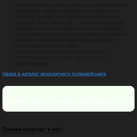
Промышленные, складские и другие назначения;
остекление зданий и различных сооружений;
создание внутренних перегородок, наружных
ограждений (в том числе — шумопоглощающих
барьеров вдоль автомобильных магистралей);
обустройство террас, мансард, беседок, навесов,
крытых пешеходных переходов, остановок
общественного транспорта;
изготовление рекламных конструкций;
изготовление щитов для служб охраны
правопорядка.
Назад в каталог монолитного поликарбоната
Оформите заказ по телефону
8 (929) 559-64-01
Почему покупают у нас?